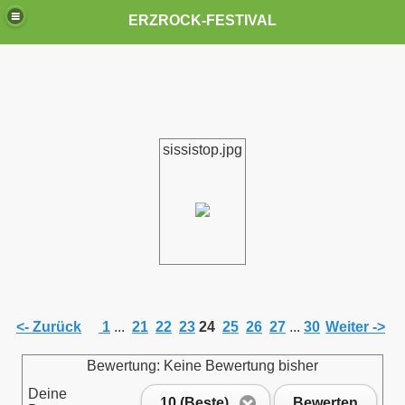
ERZROCK-FESTIVAL
sissistop.jpg
<- Zurück
1
...
21
22
23
24
25
26
27
...
30
Weiter ->
Bewertung: Keine Bewertung bisher
Deine
10 (Beste)
Bewerten