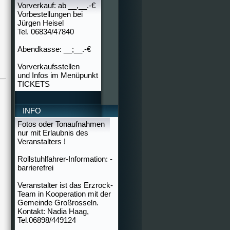
Vorverkauf: ab __,__.-€
Vorbestellungen bei
Jürgen Heisel
Tel. 06834/47840
Abendkasse: __;__.-€
Vorverkaufsstellen
und Infos im Menüpunkt
TICKETS
INFO
Fotos oder Tonaufnahmen
nur mit Erlaubnis des
Veranstalters !
Rollstuhlfahrer-Information: -
barrierefrei
Veranstalter ist das Erzrock-
Team in Kooperation mit der
Gemeinde Großrosseln.
Kontakt: Nadia Haag,
Tel.06898/449124