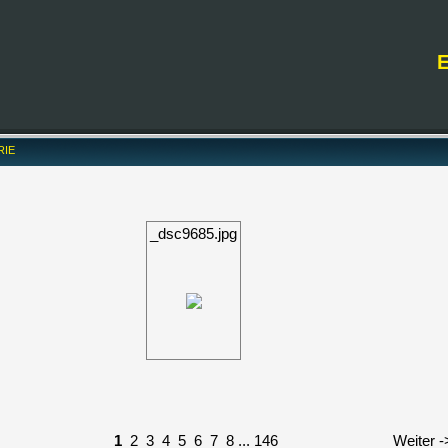
RIE
_dsc9685.jpg
1
2
3
4
5
6
7
8
...
146
Weiter -