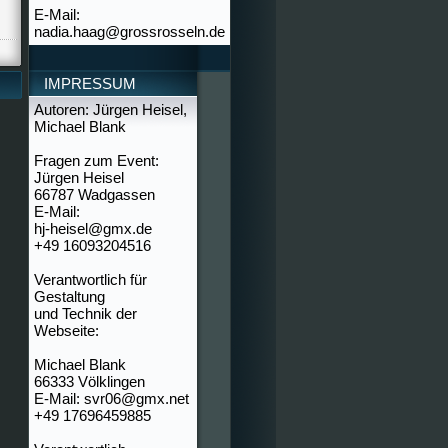
E-Mail:
nadia.haag@grossrosseln.de
IMPRESSUM
Autoren: Jürgen Heisel,
Michael Blank
Fragen zum Event:
Jürgen Heisel
66787 Wadgassen
E-Mail:
hj-heisel@gmx.de
+49 16093204516
Verantwortlich für
Gestaltung
und Technik der
Webseite:
Michael Blank
66333 Völklingen
E-Mail: svr06@gmx.net
+49 17696459885